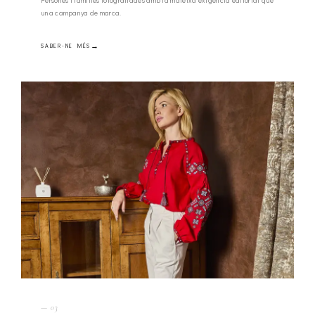
Persones i famílies fotografiades amb la mateixa exigència editorial que
una campanya de marca.
SABER-NE MÉS
— 03