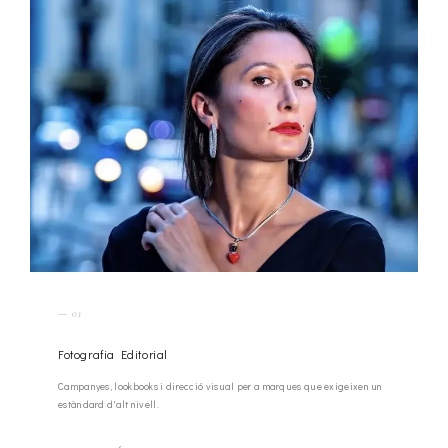
— 01
Fotografia Editorial
Campanyes, lookbooks i direcció visual per a marques que exigeixen un
estàndard d'alt nivell.