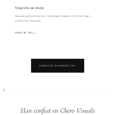
Fotografia de Moda
Sessions amb art direction i tractament cromàtic d'alt nivell per a
col·leccions i marques.
SABER-NE MÉS
CONSULTAR DISPONIBILITAT
s
Han confiat en Chero Visuals