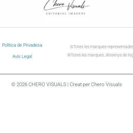
Política de Privadesa
©Totes les marques representades 
®Totes les marques, dissenys de logo
Avís Legal
© 2026 CHERO VISUALS | Creat per Chero Visuals