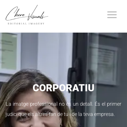
Vés
al
contingut
CORPORATIU
La imatge professional no és un detall. És el primer
judici que els altres fan de tu i de la teva empresa.