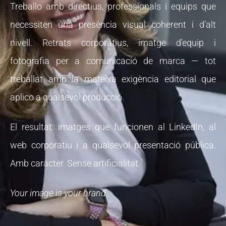
Treballo amb directius, professionals i equips que
necessiten una presència visual coherent i d’alt
nivell. Retrats corporatius, imatge d’equip i
fotografia per a comunicació de marca — tot
treballat amb la mateixa exigència editorial que
aplico a qualsevol producció.
El resultat: imatges que funcionen al LinkedIn, al
web corporatiu i a qualsevol presentació pública.
Amb caràcter. Sense artificialitat.
Your image is your brand.