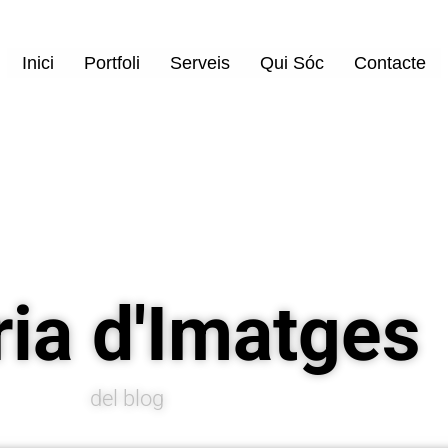
Inici
Portfoli
Serveis
Qui Sóc
Contacte
ria d'Imatges
del blog