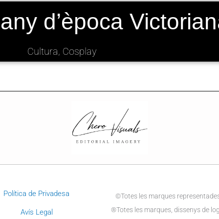
bany d’època Victoria
Cultura, Cosplay
Política de Privadesa
©Totes les marques representades 
®Totes les marques, dissenys de logo
Avís Legal