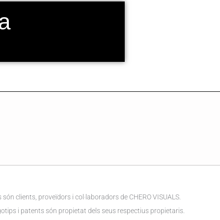
na
són clients, proveïdors i col·laboradors de CHERO VISUALS.
tips i patents són propietat dels seus respectius propietaris.