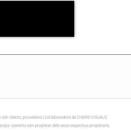
són clients, proveïdors i col·laboradors de CHERO VISUALS.
tips i patents són propietat dels seus respectius propietaris.