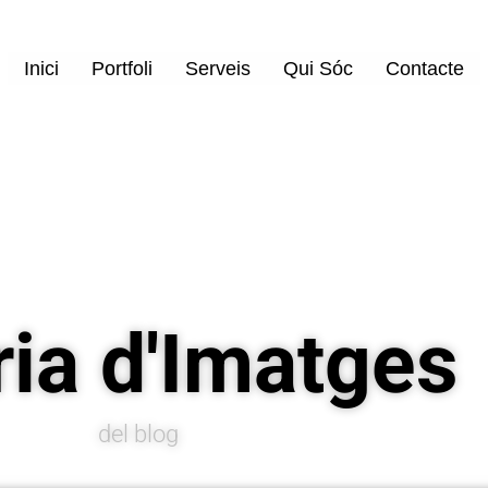
Inici
Portfoli
Serveis
Qui Sóc
Contacte
ria d'Imatges
del blog