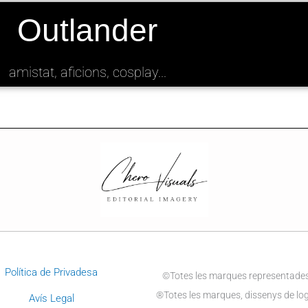
Outlander
amistat, aficions, cosplay...
Política de Privadesa
©Totes les marques representades 
®Totes les marques, dissenys de logo
Avís Legal