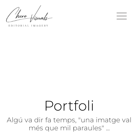
Vés
al
contingut
Portfoli
Algú va dir fa temps, "una imatge val
més que mil paraules" ...