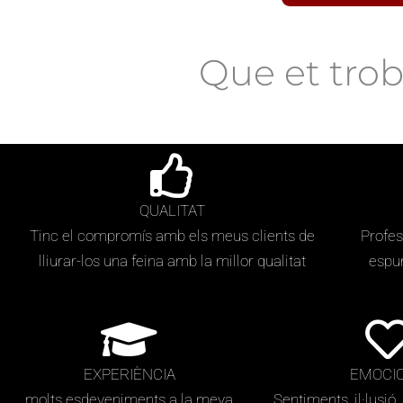
Que et tro
QUALITAT
Tinc el compromís amb els meus clients de
Profes
lliurar-los una feina amb la millor qualitat
espur
EXPERIÈNCIA
EMOCI
molts esdeveniments a la meva
Sentiments, il·lusió, 