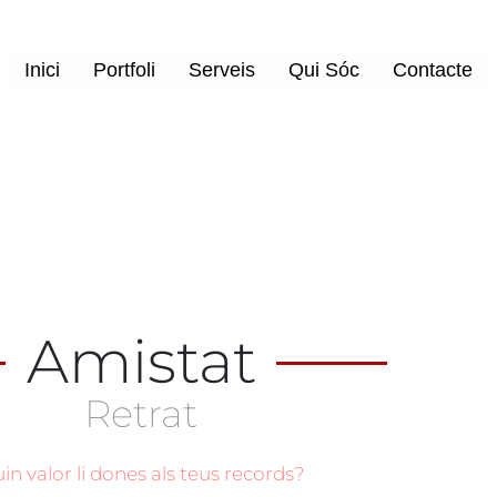
Inici
Portfoli
Serveis
Qui Sóc
Contacte
Amistat
Retrat
in valor li dones als teus records?