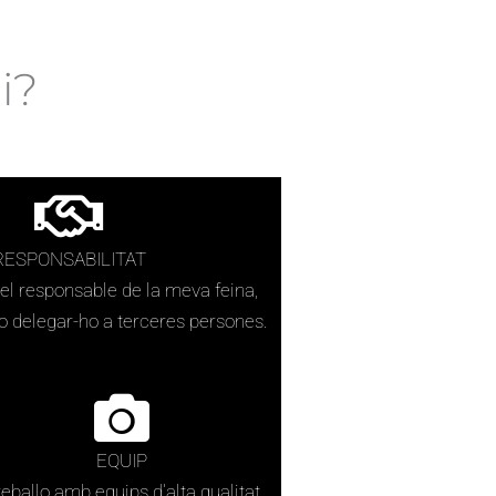
i?
RESPONSABILITAT
l responsable de la meva feina,
delegar-ho a terceres persones.
EQUIP
eballo amb equips d'alta qualitat