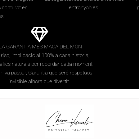
es capturat en
entranyables.
p
s.
 LA GARANTIA MÉS MACA DEL MÓN
 risc, implicació al 100% a cada història,
rafies naturals per recordar cada moment
om va passar, Garantia que seré respetuòs i
invisible alhora que divertit.