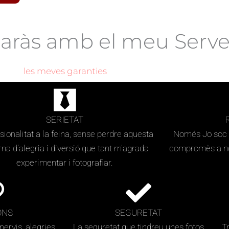
baràs amb el meu Serve
les meves garanties
SERIETAT
sionalitat a la feina, sense perdre aquesta
Només Jo soc e
na d'alegria i diversió que tant m'agrada
compromès a no 
experimentar i fotografiar.
ONS
SEGURETAT
nervis, alegries,
La seguretat que tindreu unes fotos
Tr