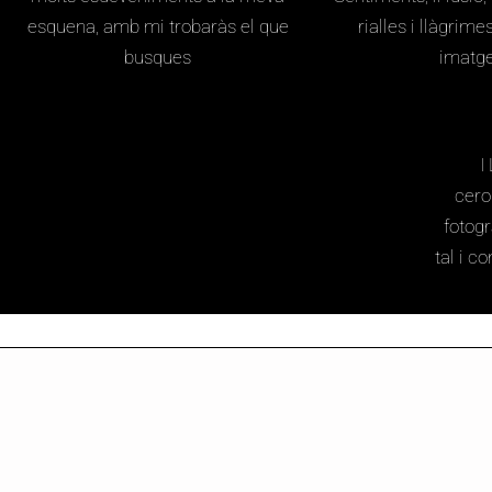
esquena, amb mi trobaràs el que
rialles i llàgrim
busques
imatge
I
cero
fotog
tal i c