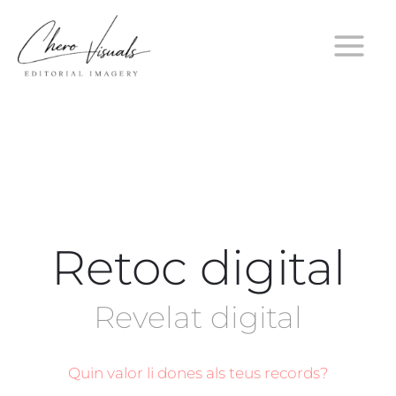
Vés
al
contingut
Retoc digital
Revelat digital
Quin valor li dones als teus records?