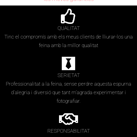
QUALITAT
Tinc el compromís amb els meus clients de lliurar-los una
feina amb la millor qualitat
SERIETAT
Professionalitat a la feina, sense perdre aquesta espurna
d'alegria i diversió que tant m'agrada experimentar i
fotografiar.
RESPONSABILITAT