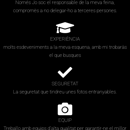
Només Jo soc el responsable de la meva feina,
compromès a no delegar-ho a terceres persones.
EXPERIÈNCIA
molts esdeveniments a la meva esquena, amb mi trobaràs
el que busques
SEGURETAT
La seguretat que tindreu unes fotos entranyables.
EQUIP
Treballo amb equips d'alta qualitat per garantir-ne el millor