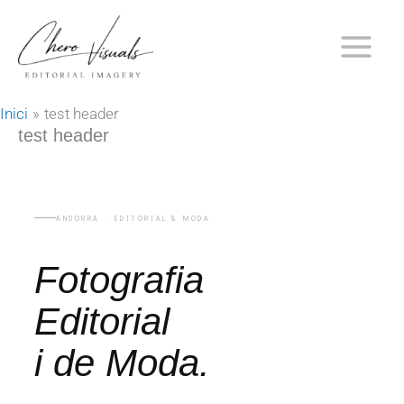
Vés
al
contingut
Inici
test header
test header
ANDORRA · EDITORIAL & MODA
Fotografia
Editorial
i de Moda.