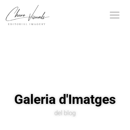
Vés
al
contingut
Galeria d'Imatges
del blog